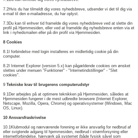
7.2
Hvis du har tilmeldt dig vores nyhedsbreve, udsender vi det til dig via
e-mail til den e-mailadresse, du har oplyst.
7.3
Du kan til enhver tid framelde dig vores nyhedsbreve ved at slette din
profil på Hjemmesiden, eller ved at framelde dig nyhedsbreve enten via et
link i nyhedsmailen eller på din profil via Hjemmesiden.
8 Cookies
8.1
I forbindelse med login installeres en midlertidig cookie på din
computer.
8.2
I Internet Explorer (version 5.x) kan pågældende cookies om ønsket
slettes under menuen "Funktioner" - "Internetindstillinger" - "Slet
cookies".
9
Tekniske krav til brugerens computerudstyr
9.1
Der arbejdes på at optimere teknikken på Hjemmesiden, således at
Hjemmesiden fungerer i de mest udbredte browsere (Internet Explorer,
Netscape, Mozilla, Opera, Chrome) og operativsystemer (Windows, Mac
OS, Linux).
10 Ansvarsfraskrivelse
10.1
Klubmodul og nærværende forening er ikke ansvarlig for nedbrud af
eller svigtende adgang til hjemmesiden, nedbrud i strømforsyning eller
internetforbindelse, hærværk på systemet (både fysisk såvel som