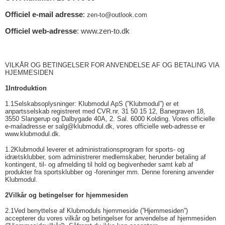
Officiel e-mail adresse
:
zen-to@outlook.com
Officiel web-adresse
:
www.zen-to.dk
VILKÅR OG BETINGELSER FOR ANVENDELSE AF OG BETALING VIA
HJEMMESIDEN
1
Introduktion
1.1
Selskabsoplysninger: Klubmodul ApS (”Klubmodul”) er et
anpartsselskab registreret med CVR.nr. 31 50 15 12, Banegraven 18,
3550 Slangerup og Dalbygade 40A, 2. Sal. 6000 Kolding. Vores officielle
e-mailadresse er salg@klubmodul.dk, vores officielle web-adresse er
www.klubmodul.dk.
1.2
Klubmodul leverer et administrationsprogram for sports- og
idrætsklubber, som administrerer medlemskaber, herunder betaling af
kontingent, til- og afmelding til hold og begivenheder samt køb af
produkter fra sportsklubber og -foreninger mm. Denne forening anvender
Klubmodul.
2
Vilkår og betingelser for hjemmesiden
2.1
Ved benyttelse af Klubmoduls hjemmeside (”Hjemmesiden”)
accepterer du vores vilkår og betingelser for anvendelse af hjemmesiden