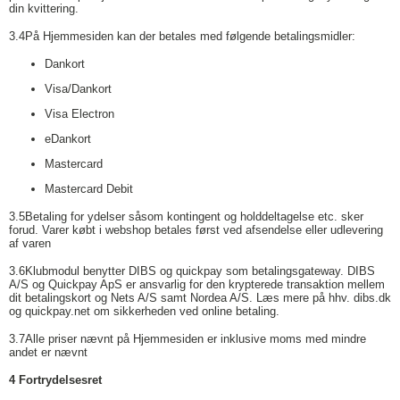
din kvittering.
3.4
På Hjemmesiden kan der betales med følgende betalingsmidler:
Dankort
Visa/Dankort
Visa Electron
eDankort
Mastercard
Mastercard Debit
3.5
Betaling for ydelser såsom kontingent og holddeltagelse etc. sker
forud. Varer købt i webshop betales først ved afsendelse eller udlevering
af varen
3.6
Klubmodul benytter DIBS og quickpay som betalingsgateway. DIBS
A/S og Quickpay ApS er ansvarlig for den krypterede transaktion mellem
dit betalingskort og Nets A/S samt Nordea A/S. Læs mere på hhv. dibs.dk
og quickpay.net om sikkerheden ved online betaling.
3.7
Alle priser nævnt på Hjemmesiden er inklusive moms med mindre
andet er nævnt
4 Fortrydelsesret