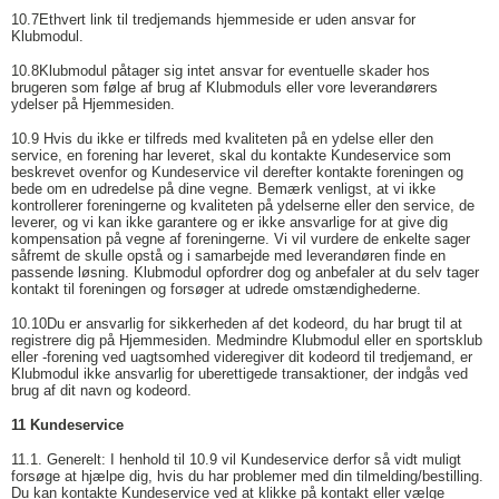
10.7
Ethvert link til tredjemands hjemmeside er uden ansvar for
Klubmodul.
10.8
Klubmodul påtager sig intet ansvar for eventuelle skader hos
brugeren som følge af brug af Klubmoduls eller vore leverandørers
ydelser på Hjemmesiden.
10.9 Hvis du ikke er tilfreds med kvaliteten på en ydelse eller den
service, en forening har leveret, skal du kontakte Kundeservice som
beskrevet ovenfor og Kundeservice vil derefter kontakte foreningen og
bede om en udredelse på dine vegne. Bemærk venligst, at vi ikke
kontrollerer foreningerne og kvaliteten på ydelserne eller den service, de
leverer, og vi kan ikke garantere og er ikke ansvarlige for at give dig
kompensation på vegne af foreningerne. Vi vil vurdere de enkelte sager
såfremt de skulle opstå og i samarbejde med leverandøren finde en
passende løsning. Klubmodul opfordrer dog og anbefaler at du selv tager
kontakt til foreningen og forsøger at udrede omstændighederne.
10.10
Du er ansvarlig for sikkerheden af det kodeord, du har brugt til at
registrere dig på Hjemmesiden. Medmindre Klubmodul eller en sportsklub
eller -forening ved uagtsomhed videregiver dit kodeord til tredjemand, er
Klubmodul ikke ansvarlig for uberettigede transaktioner, der indgås ved
brug af dit navn og kodeord.
11 Kundeservice
11.1. Generelt: I henhold til 10.9 vil Kundeservice derfor så vidt muligt
forsøge at hjælpe dig, hvis du har problemer med din tilmelding/bestilling.
Du kan kontakte Kundeservice ved at klikke på kontakt eller vælge