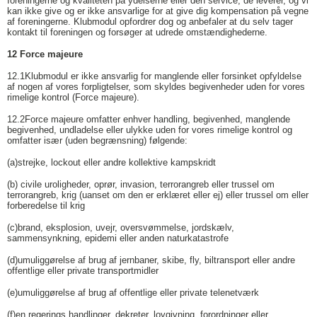
foreningerne og kvaliteten på ydelserne eller den service, de leverer, og vi
kan ikke give og er ikke ansvarlige for at give dig kompensation på vegne
af foreningerne. Klubmodul opfordrer dog og anbefaler at du selv tager
kontakt til foreningen og forsøger at udrede omstændighederne.
12 Force majeure
12.1
Klubmodul er ikke ansvarlig for manglende eller forsinket opfyldelse
af nogen af vores forpligtelser, som skyldes begivenheder uden for vores
rimelige kontrol (Force majeure).
12.2
Force majeure omfatter enhver handling, begivenhed, manglende
begivenhed, undladelse eller ulykke uden for vores rimelige kontrol og
omfatter især (uden begrænsning) følgende:
(a)
strejke, lockout eller andre kollektive kampskridt
(b) civile uroligheder, oprør, invasion, terrorangreb eller trussel om
terrorangreb, krig (uanset om den er erklæret eller ej) eller trussel om eller
forberedelse til krig
(c)
brand, eksplosion, uvejr, oversvømmelse, jordskælv,
sammensynkning, epidemi eller anden naturkatastrofe
(d)
umuliggørelse af brug af jernbaner, skibe, fly, biltransport eller andre
offentlige eller private transportmidler
(e)
umuliggørelse af brug af offentlige eller private telenetværk
(f)
en regerings handlinger, dekreter, lovgivning, forordninger eller