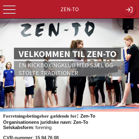
ZEN-TO
VELKOMMEN TIL ZEN-TO
EN KICKBOXINGKLUB MED SJÆL OG
STOLTE TRADITIONER
:
Zen-To
Forretningsbetingelser gældende for
Organisationens juridiske navn
:
Zen-To
Selskabsform
: forening
CVR-nummer
:
15 94 76 08