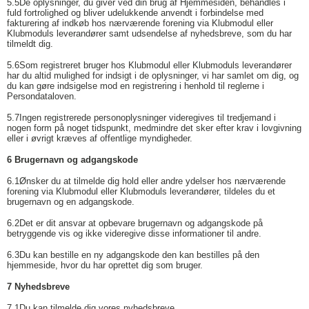
5.5
De oplysninger, du giver ved din brug af Hjemmesiden, behandles i
fuld fortrolighed og bliver udelukkende anvendt i forbindelse med
fakturering af indkøb hos nærværende forening via Klubmodul eller
Klubmoduls leverandører samt udsendelse af nyhedsbreve, som du har
tilmeldt dig.
5.6
Som registreret bruger hos Klubmodul eller Klubmoduls leverandører
har du altid mulighed for indsigt i de oplysninger, vi har samlet om dig, og
du kan gøre indsigelse mod en registrering i henhold til reglerne i
Persondataloven.
5.7
Ingen registrerede personoplysninger videregives til tredjemand i
nogen form på noget tidspunkt, medmindre det sker efter krav i lovgivning
eller i øvrigt kræves af offentlige myndigheder.
6 Brugernavn og adgangskode
6.1
Ønsker du at tilmelde dig hold eller andre ydelser hos nærværende
forening via Klubmodul eller Klubmoduls leverandører, tildeles du et
brugernavn og en adgangskode.
6.2
Det er dit ansvar at opbevare brugernavn og adgangskode på
betryggende vis og ikke videregive disse informationer til andre.
6.3
Du kan bestille en ny adgangskode den kan bestilles på den
hjemmeside, hvor du har oprettet dig som bruger.
7 Nyhedsbreve
7.1
Du kan tilmelde dig vores nyhedsbreve.