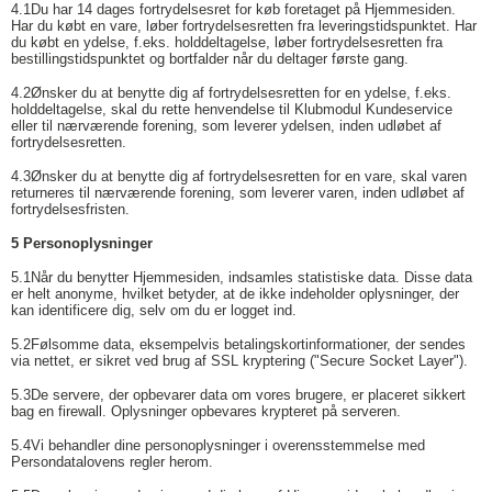
4.1
Du har 14 dages fortrydelsesret for køb foretaget på Hjemmesiden.
Har du købt en vare, løber fortrydelsesretten fra leveringstidspunktet. Har
du købt en ydelse, f.eks. holddeltagelse, løber fortrydelsesretten fra
bestillingstidspunktet og bortfalder når du deltager første gang.
4.2
Ønsker du at benytte dig af fortrydelsesretten for en ydelse, f.eks.
holddeltagelse, skal du rette henvendelse til Klubmodul Kundeservice
eller til nærværende forening, som leverer ydelsen, inden udløbet af
fortrydelsesretten.
4.3
Ønsker du at benytte dig af fortrydelsesretten for en vare, skal varen
returneres til nærværende forening, som leverer varen, inden udløbet af
fortrydelsesfristen.
5 Personoplysninger
5.1
Når du benytter Hjemmesiden, indsamles statistiske data. Disse data
er helt anonyme, hvilket betyder, at de ikke indeholder oplysninger, der
kan identificere dig, selv om du er logget ind.
5.2
Følsomme data, eksempelvis betalingskortinformationer, der sendes
via nettet, er sikret ved brug af SSL kryptering ("Secure Socket Layer").
5.3
De servere, der opbevarer data om vores brugere, er placeret sikkert
bag en firewall. Oplysninger opbevares krypteret på serveren.
5.4
Vi behandler dine personoplysninger i overensstemmelse med
Persondatalovens regler herom.