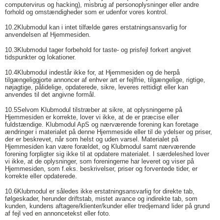
computervirus og hacking), misbrug af personoplysninger eller andre
forhold og omstændigheder som er udenfor vores kontrol.
10.2
Klubmodul kan i intet tilfælde gøres erstatningsansvarlig for
anvendelsen af Hjemmesiden.
10.3
Klubmodul tager forbehold for taste- og prisfejl forkert angivet
tidspunkter og lokationer.
10.4
Klubmodul indestår ikke for, at Hjemmesiden og de herpå
tilgængeliggjorte annoncer af enhver art er fejlfrie, tilgængelige, rigtige,
nøjagtige, pålidelige, opdaterede, sikre, leveres rettidigt eller kan
anvendes til det angivne formål.
10.5
Selvom Klubmodul tilstræber at sikre, at oplysningerne på
Hjemmesiden er korrekte, lover vi ikke, at de er præcise eller
fuldstændige. Klubmodul ApS og nærværende forening kan foretage
ændringer i materialet på denne Hjemmeside eller til de ydelser og priser,
der er beskrevet, når som helst og uden varsel. Materialet på
Hjemmesiden kan være forældet, og Klubmodul samt nærværende
forening forpligter sig ikke til at opdatere materialet. I særdeleshed lover
vi ikke, at de oplysninger, som foreningerne har leveret og viser på
Hjemmesiden, som f.eks. beskrivelser, priser og forventede tider, er
korrekte eller opdaterede.
10.6
Klubmodul er således ikke erstatningsansvarlig for direkte tab,
følgeskader, herunder driftstab, mistet avance og indirekte tab, som
kunden, kundens aftagere/klienter/kunder eller tredjemand lider på grund
af fejl ved en annoncetekst eller foto.