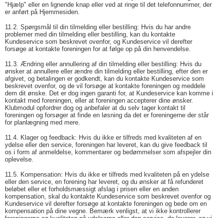
"Hjælp" eller en lignende knap eller ved at ringe til det telefonnummer, der
er anført på Hjemmesiden.
11.2. Spørgsmål til din tilmelding eller bestilling: Hvis du har andre
problemer med din tilmelding eller bestilling, kan du kontakte
Kundeservice som beskrevet ovenfor, og Kundeservice vil derefter
forsøge at kontakte foreningen for at følge op på din henvendelse.
11.3. Ændring eller annullering af din tilmelding eller bestilling: Hvis du
ønsker at annullere eller ændre din tilmelding eller bestilling, efter den er
afgivet, og betalingen er godkendt, kan du kontakte Kundeservice som
beskrevet ovenfor, og de vil forsøge at kontakte foreningen og meddele
dem dit ønske. Det er dog ingen garanti for, at Kundeservice kan komme i
kontakt med foreningen, eller at foreningen accepterer dine ønsker.
Klubmodul opfordrer dog og anbefaler at du selv tager kontakt til
foreningen og forsøger at finde en løsning da det er foreningerne der står
for planlægning med mere.
11.4. Klager og feedback: Hvis du ikke er tilfreds med kvaliteten af en
ydelse eller den service, foreningen har leveret, kan du give feedback til
os i form af anmeldelse, kommentarer og bedømmelser som afspejler din
oplevelse.
11.5. Kompensation: Hvis du ikke er tilfreds med kvaliteten på en ydelse
eller den service, en forening har leveret, og du ønsker at få refunderet
beløbet eller et forholdsmæssigt afslag i prisen eller en anden
kompensation, skal du kontakte Kundeservice som beskrevet ovenfor og
Kundeservice vil derefter forsøge at kontakte foreningen og bede om en
kompensation på dine vegne. Bemærk venligst, at vi ikke kontrollerer