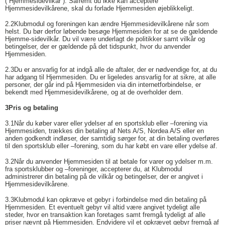
(”Hjemmesidevilkår”). Såfremt du ikke kan acceptere
Hjemmesidevilkårene, skal du forlade Hjemmesiden øjeblikkeligt.
2.2
Klubmodul og foreningen kan ændre Hjemmesidevilkårene når som
helst. Du bør derfor løbende besøge Hjemmesiden for at se de gældende
Hjemme-sidevilkår. Du vil være underlagt de politikker samt vilkår og
betingelser, der er gældende på det tidspunkt, hvor du anvender
Hjemmesiden.
2.3
Du er ansvarlig for at indgå alle de aftaler, der er nødvendige for, at du
har adgang til Hjemmesiden. Du er ligeledes ansvarlig for at sikre, at alle
personer, der går ind på Hjemmesiden via din internetforbindelse, er
bekendt med Hjemmesidevilkårene, og at de overholder dem.
3
Pris og betaling
3.1
Når du køber varer eller ydelser af en sportsklub eller –forening via
Hjemmesiden, trækkes din betaling af Nets A/S, Nordea A/S eller en
anden godkendt indløser, der samtidig sørger for, at din betaling overføres
til den sportsklub eller –forening, som du har købt en vare eller ydelse af.
3.2
Når du anvender Hjemmesiden til at betale for varer og ydelser m.m.
fra sportsklubber og –foreninger, accepterer du, at Klubmodul
administrerer din betaling på de vilkår og betingelser, der er angivet i
Hjemmesidevilkårene.
3.3
Klubmodul kan opkræve et gebyr i forbindelse med din betaling på
Hjemmesiden. Et eventuelt gebyr vil altid være angivet tydeligt alle
steder, hvor en transaktion kan foretages samt fremgå tydeligt af alle
priser nævnt på Hjemmesiden. Endvidere vil et opkrævet gebyr fremgå af