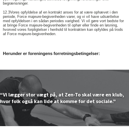
begrænsninger.
12.3
Vores opfyldelse af en kontrakt anses for at være ophævet i den
periode, Force majeure-begivenheden varer, og vi vil have udsættelse
med opfyldelsen i en sådan periodes varighed. Vi vil gøre vort bedste for
at bringe Force majeure-begivenheden til ophør eller finde en løsning,
hvorved vores forpligtelser i henhold til kontrakten kan opfyldes på trods
af Force majeure-begivenheden.
Herunder er foreningens forretningsbetingelser:
“Vi lægger stor vægt på, at Zen-To skal være en klub,
“Vi lægger stor vægt på, at Zen-To skal være en klub,
“Vi lægger stor vægt på, at Zen-To skal være en klub,
“Vi lægger stor vægt på, at Zen-To skal være en klub,
hvor folk også kan lide at komme for det sociale.”
hvor folk også kan lide at komme for det sociale.”
hvor folk også kan lide at komme for det sociale.”
hvor folk også kan lide at komme for det sociale.”