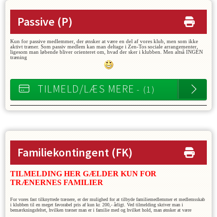
Passive
(P)
Kun for passive medlemmer, der ønsker at være en del af vores klub, men som ikke
aktivt træner. Som passiv medlem kan man deltage i Zen-Tos sociale arrangementer,
ligesom man løbende bliver orienteret om, hvad der sker i klubben. Men altså INGEN
træning
TILMELD/LÆS MERE
- (1)
Familiekontingent
(FK)
TILMELDING HER GÆLDER KUN FOR
TRÆNERNES FAMILIER
For vores fast tilknyttede trænere, er der mulighed for at tilbyde familiemedlemmer et medlemsskab
i klubben til en meget favorabel pris af kun kr. 200,- årligt. Ved tilmelding skriver man i
bemærkningsfeltet, hvilken træner man er i familie med og hvilket hold, man ønsker at være