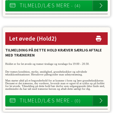
TILMELD/LÆS MERE
- (4)
Let øvede
(Hold2)
TILMELDING PÅ DETTE HOLD KRÆVER SÆRLIG AFTALE
MED TRÆNEREN
Holdet er for let øvede og træner tirsdage og torsdage fra 19:00 - 20:30.
Der trænes kondition, styrke, smidighed, grundteknikker og udvidede
teknikkombinationer. Herudover påbegynder man udstyrstræning.
Man starter altid på et begynderhold for at komme i form og lære grundteknikkerne.
Dernæst er det trænerne, der vurderer, hvornår man er egnet til at rykke op på holdet
for let øvede. Tilmelding på dette hold bør derfor som udgangspunkt ikke finde sted,
medmindre du har talt med trænerne herom og aftalt dette særligt for dig.
TILMELD/LÆS MERE
- (0)