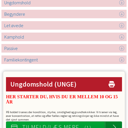
Ungdomshold
Begyndere
Let øvede
Kamphold
Passive
Familiekontingent
Ungdomshold
(UNGE)
HER STARTER DU, HVIS DU ER MELLEM 10 OG 15
ÅR
På holdet trænes der kondition, styrke, smidighed og grundteknikker. Vi træner via leg,
øver koncentration, at rette sig efter fælles regler og retningslinjer og ikke mindst at have
det sjovt sammen.
TILMELD/LÆS MERE
- (1)