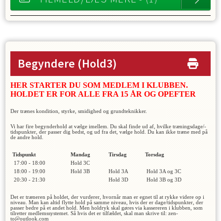
Begyndere
(Hold3)
HER STARTER DU SOM MEDLEM I KLUBBEN.
HOLDET ER FOR ALLE FRA 15 ÅR OG OPEFTER
Der trænes kondition, styrke, smidighed og grundteknikker.
Vi har fire begynderhold at vælge imellem. Du skal finde ud af, hvilke træningsdage/-
tidspunkter, der passer dig bedst, og ud fra det, vælge hold. Du kan ikke træne med på
de andre hold.
Tidsp
unkt
Mandag
Tirsdag
Torsdag
17:00 - 18:00
Hold 3C
18:00 - 19:00
Hold 3B
Hold 3A
Hold 3A og 3C
20:30 - 21:30
Hold 3D
Hold 3B og 3D
Det er træneren på holdet, der vurderer, hvornår man er egnet til at rykke videre op i
niveau. Man kan altid flytte hold på samme niveau, hvis der er dage/tidspunkter, der
passer bedre på et andet hold. Men holdryk skal gøres via kassereren i klubben, som
tilretter medlemssystemet. Så hvis det er tilfældet, skal man skrive til: zen-
to@outlook.com