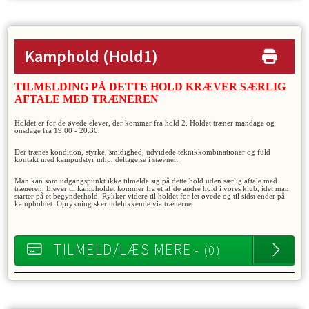
Kamphold
(Hold1)
TILMELDING PÅ DETTE HOLD KRÆVER SÆRLIG
AFTALE MED TRÆNEREN
Holdet er for de øvede elever, der kommer fra hold 2. Holdet træner mandage og
onsdage fra
19:00 - 20:30.
Der trænes kondition, styrke, smidighed, udvidede teknikkombinationer og fuld
kontakt med kampudstyr mhp. deltagelse i stævner.
Man kan som udgangspunkt ikke tilmelde sig på dette hold uden særlig aftale med
træneren. Elever til kampholdet kommer fra ét af de andre hold i vores klub, idet man
starter på et begynderhold. Rykker videre til holdet for let øvede og til sidst ender på
kampholdet. Oprykning sker udelukkende via trænerne.
TILMELD/LÆS MERE
- (0)