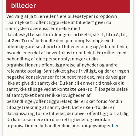
billeder
Ved valg af ja til en eller flere billedetyper i dropdown
"Samtykke til offentliggørelse af billeder" giver du
samtykke i overensstemmelse med
databeskyttelsesforordningens artikel 6, stk. 1, litra A, til,
at
Zen-To
må behandle dine personoplysninger ved
offentliggørelse af portrætbilleder af dig og/eller billeder,
hvor du er en del af hovedfokus for billedet. Formålet med
behandling af dine personoplysninger er din
organisationens offentliggørelse af nyheder og andre
relevante opslag. Samtykket gives frivilligt, og der er ingen
negative konsekvenser forbundet med det, hvis du vælger
ikke at give dit samtykke. Du kan til enhver tid trække dit
samtykke tilbage ved at kontakte
Zen-To
. Tilbagekaldelse
af samtykket berører ikke lovligheden af
behandlinger/offentliggørelser, der er sket forud for din
tilbagetrækning af samtykket. Det er
Zen-To
, der er
dataansvarlig for de billeder, der bliver offentliggjort af dig.
Du kan læse mere om dine rettigheder og hvordan
organisationen behandler dine personoplysninger
her
.