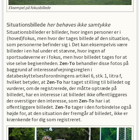
Eksempel på fokusbillede
Situationsbillede
her behøves ikke samtykke
Situationsbilleder er billeder, hvor ingen personer er i
(hoved)fokus, men hvor der tages billede af den situation,
som personerne befinder sig i. Det kan eksempelvis være
billeder i en hal under et stævne, hvor ingen af
sportsudøverne er i fokus, men hvor billedet tages for at
vise selve begivenheden.
Zen-To
behandler disse fotos på
baggrund af interesseafvejningsreglen i
databeskyttelsesforordningens artikel 6, stk. 1, litra f,
hvilket betyder, at
Zen-To
har taget stilling til billedet og
vurderer, om de registrerede, der måtte optræde på
billedet, har en interesse i at billedet ikke offentliggøres
der overstiger den interesse, som
Zen-To
har i at
offentliggøre billedet.
Zen-To
tager i den forbindelse også
højde for, at den situation der fremgår af billedet, ikke er
krænkende for dig som registreret.