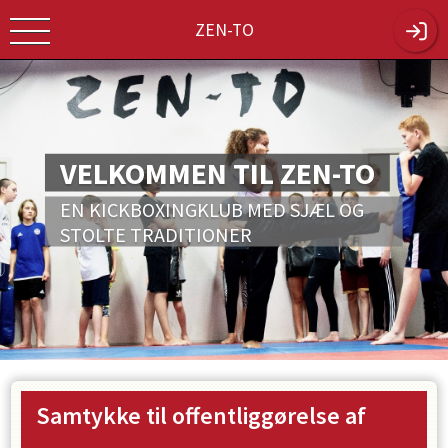
ZEN-TO
VELKOMMEN TIL ZEN-TO
EN KICKBOXINGKLUB MED SJÆL OG
STOLTE TRADITIONER
Samtykke til offentliggørelse af