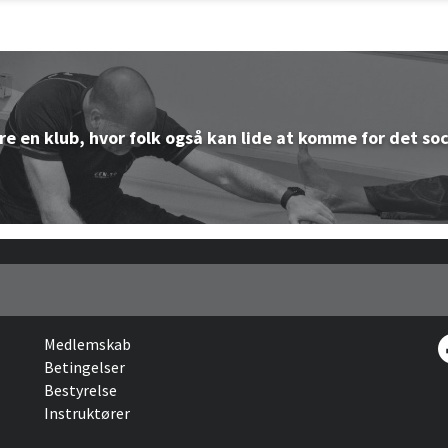
re en klub, hvor folk også kan lide at komme for det soc
re en klub, hvor folk også kan lide at komme for det soc
re en klub, hvor folk også kan lide at komme for det soc
re en klub, hvor folk også kan lide at komme for det soc
Medlemskab
Betingelser
Bestyrelse
Instruktører