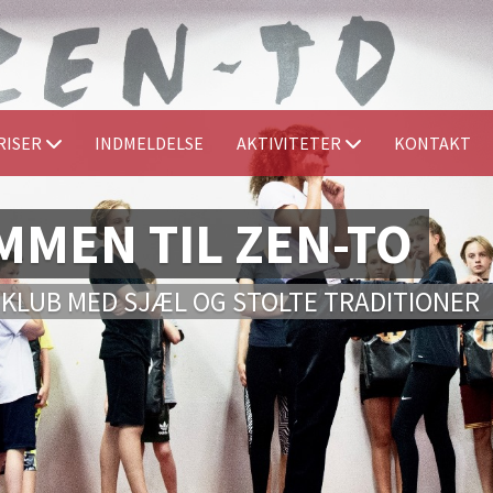
RISER
INDMELDELSE
AKTIVITETER
KONTAKT
MEN TIL ZEN-TO
GKLUB MED SJÆL OG STOLTE TRADITIONER