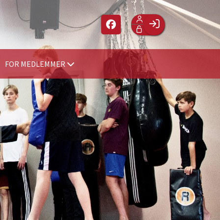
Facebook login
Husk mig
FOR MEDLEMMER
Glemt password
Opret profil
Log ind