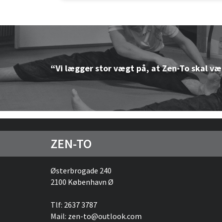
“Vi lægger stor vægt på, at Zen-To skal væ
“Vi lægger stor vægt på, at Zen-To skal væ
“Vi lægger stor vægt på, at Zen-To skal væ
“Vi lægger stor vægt på, at Zen-To skal væ
ZEN-TO
Østerbrogade 240
2100 København Ø
Tlf: 2637 3787
Mail: zen-to@outlook.com