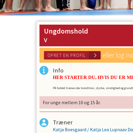
Ungdomshold
V
eller log in
Info
HER STARTER DU, HVIS DU ER M
På holdet trænes der kondition, styrke, smidighed og grundtek
For unge mellem 10 og 15 år.
Træner
Katja Boesgaard
/
Katja Lea Lupnaav 